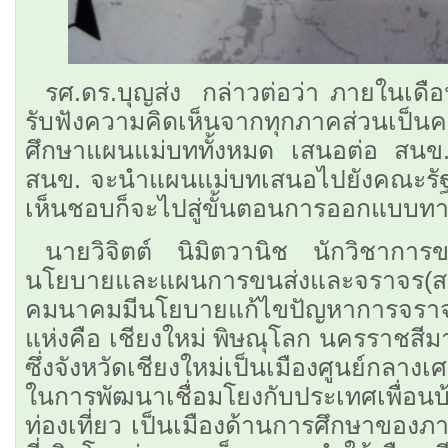
รศ.ดร.บุญส่ง กล่าวต่อว่า ภายในเดือ
รับฟังความคิดเห็นจากทุกภาคส่วนเป็นคร
ศึกษาแผนแม่บททั้งหมด เสนอต่อ สนข
สนข. จะนำแผนแม่บทเสนอไปยังคณะรัฐม
เห็นชอบก็จะไปสู่ขั้นตอนการออกแบบทา
นายวิจิตต์ นิมิตวานิช นักวิชาการ
นโยบายและแผนการขนส่งและจราจร(ส
คมนาคมมีนโยบายแก้ไขปัญหาการจรา
แห่งคือ เชียงใหม่ พิษณุโลก นครราชสี
ซึ่งจังหวัดเชียงใหม่เป็นเมืองศูนย์กลางเศ
ในการพัฒนาเชื่อมโยงกับประเทศเพื่อ
ท่องเที่ยว เป็นเมืองด้านการศึกษาของ