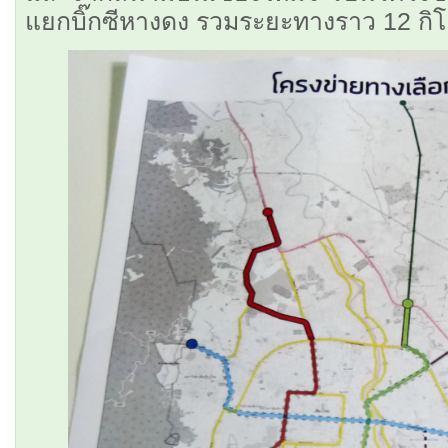
แยกบิ๊กซีหางดง รวมระยะทางราว 12 กิ