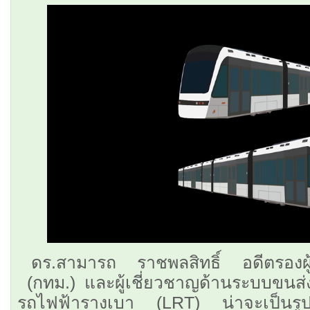
ดร.สามารถ ราชพลสิทธิ์ อดีตรองผู
(กทม.) และผู้เชี่ยวชาญด้านระบบขนส
รถไฟฟ้ารางเบา (LRT) น่าจะเป็นรูปแ