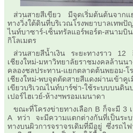
ส่วนสายสีเขียว มีจุดเริ่มต้นต้นจาก
ทางวิ่งใต้ดินที่บริเวณโรงพยาบาลเทพป
ไนท์บาซาร์-เซ็นทรัลแอร์พอร์ต-สนามบ
กิโลเมตร
ส่วนสายสีน้ำเงิน ระยะทางราว 12 กิโ
เชียงใหม่-มหาวิทยาลัยราชมงคลล้านนา-
คลองชลประทาน-แยกตลาดต้นพยอม-โ
เชียงใหม่-พบจุดตัดสายสีแดงผ่านเข้าคูเ
เขียวบริเวณไนท์บาร์ซ่า-ใช้ระบบบนดิ
เปอร์ไฮเวย์-ห้างฯพรอมเมนาดา
ขณะที่โครงข่ายทางเลือก B ก็จะมี 3 
A ทว่า จะมีความแตกต่างกันที่เป็นระบบ
ทางบนผิวการจราจรเดิมที่มีอยู่ ซึ่งรถไ