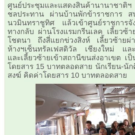
ศูนย์ประชุมและแสดงสินค้านานา
ชลประทาน ผ่านบ้านพักข้าราชการ ส
นวมินทราชูทิศ แล้วเข้าศูนย์ราชการจัง
ทางกลับ ผ่านโรงแรมกรีนเลค เลี้ยวซ
โชตนา ถึงสี่แยกข่วงสิงห์ เลี้ยวซ้า
ห้างฯเซ็นทรัลเฟสติวัล เชียงใหม่ และ
และเลี้ยวซ้ายเข้าสถานีขนส่งอาเขต เป
โดยสาร 15 บาทตลอดสาย นักเรียน-นัก
สงฆ์ คิดค่าโดยสาร 10 บาทตลอดสาย