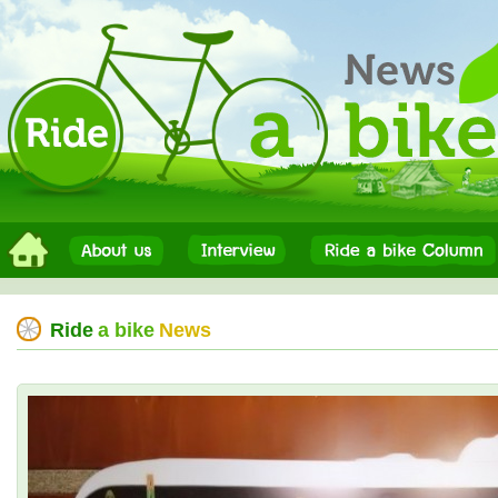
Ride
a bike
News