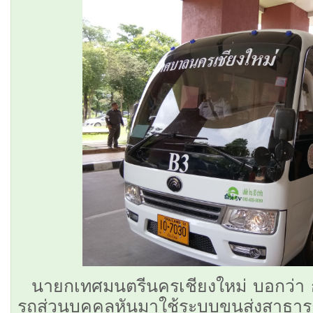
นายกเทศมนตรีนครเชียงใหม่ บอกว่า กา
รถส่วนบุคคลหันมาใช้ระบบขนส่งสาธาร