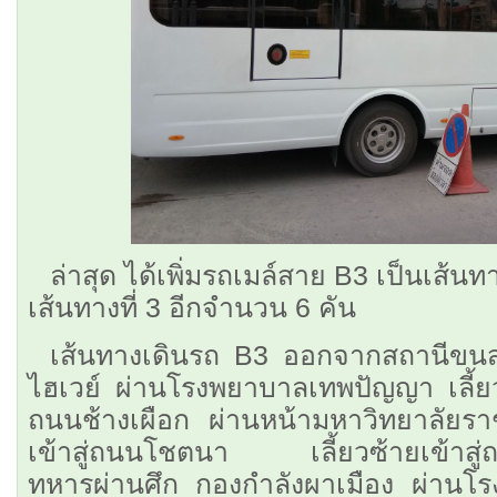
ล่าสุด ได้เพิ่มรถเมล์สาย B3 เป็นเส
เส้นทางที่ 3 อีกจำนวน 6 คัน
เส้นทางเดินรถ B3 ออกจากสถานีขนส่ง
ไฮเวย์ ผ่านโรงพยาบาลเทพปัญญา เลี้ยว
ถนนช้างเผือก ผ่านหน้ามหาวิทยาลัยราช
เข้าสู่ถนนโชตนา เลี้ยวซ้ายเข้า
ทหารผ่านศึก กองกำลังผาเมือง ผ่านโร