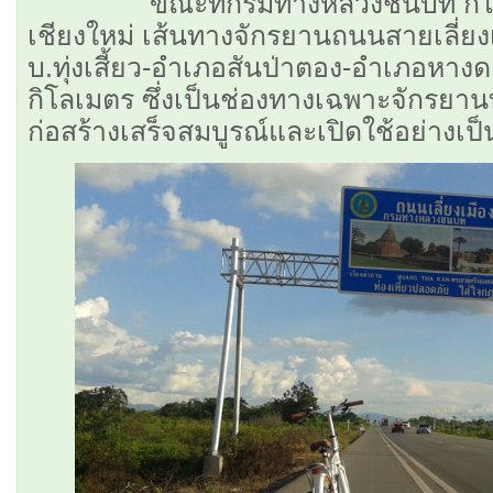
ขณะที่กรมทางหลวงชนบท ก็ได้
เชียงใหม่ เส้นทางจักรยานถนนสายเลี่ย
บ.ทุ่งเสี้ยว-อำเภอสันป่าตอง-อำเภอหา
กิโลเมตร ซึ่งเป็นช่องทางเฉพาะจักรยา
ก่อสร้างเสร็จสมบูรณ์และเปิดใช้อย่างเป