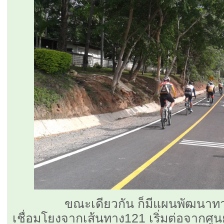
ขณะเดียวกัน ก็มีแผนพัฒนาทางจั
เชื่อมโยงจากเส้นทาง121 เริ่มต่อจากศู