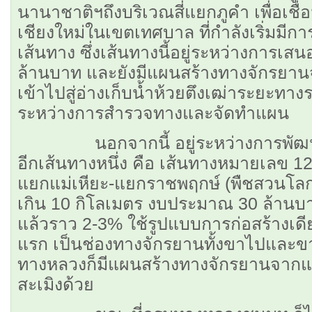
นานาชาติฯถึงบริเวณสี่แยกภูคำ เพื่อเชื่อ
เชียงใหม่ในเขตเทศบาล ที่กำลังเริ่มม
เส้นทาง ซึ่งเส้นทางนี้
อยู่ระหว่างการเ
ล้านบาท และยังมีแผนสร้างทางจักรยาน
เข้าไปสู่อ่างเก็บน้ำห้วยตึงเฒ่าระยะทาง
ระหว่างการสำรวจทางและจัดทำแผน
นอกจากนี้ อยู่ระหว่างการพัฒนา
อีกเส้นทางหนึ่ง คือ เส้นทางหมายเลข 1
แยกแม่เหียะ-แยกราชพฤกษ์ (พืชสวนโลก
เกิน 10 กิโลเมตร งบประมาณ 30 ล้านบาท
แล้วราว 2-3% ใช้รูปแบบการก่อสร้างเดี
แรก เป็นช่องทางจักรยานทั้งขาไปและ
ทางหลวงก็มีแผนสร้างทางจักรยานจากแย
สะเมิงด้วย