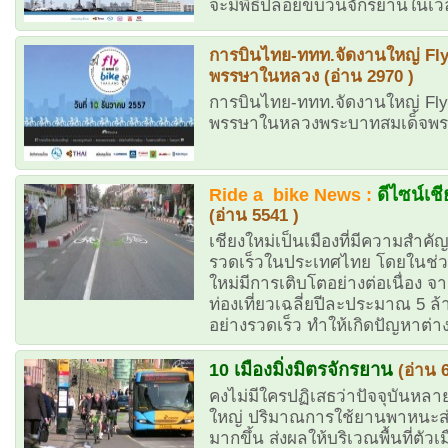
จะมีพิธีปล่อยขบวนจักรยานในเว
การบินไทย-ททท.จัดงานใหญ่ Fly 
พรรษาในหลวง (อ่าน 2970 )
การบินไทย-ททท.จัดงานใหญ่ Fly 
พรรษาในหลวงพระบาทสมเด็จพระเจ้
Ride a bike News :
ดีไซน์เชี
(อ่าน 5541 )
เชียงใหม่เป็นเมืองที่มีความสำคั
รวดเร็วในประเทศไทย โดยในช่วง 
ใหม่มีการเติบโตอย่างต่อเนื่อง จ
ท่องเที่ยวเฉลี่ยปีละประมาณ 5
อย่างรวดเร็ว ทำให้เกิดปัญหาต่
10 เมืองมิ่งมิตรจักรยาน
(อ่าน 
คงไม่มีใครปฏิเสธว่าปัจจุบันหล
ใหญ่ ปริมาณการใช้ยานพาหนะส่ว
มากขึ้น ส่งผลให้บริเวณพื้นที่