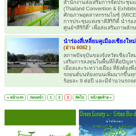
สำนักงานส่งเสริมการจัดประชุ
(Thailand Convention & Exhibi
ศักยภาพอุตสาหกรรมไมซ์ (MICE C
การประชุมแห่งชาติสิริกิติ์ นำ
ศูนย์ฯสิริกิติ์” เพื่อส่งเสริมภาพ
นำร่องสี่เหลี่ยมคูเมืองเชียงใหม
(อ่าน 6082 )
สภาพปัจจุบันของจังหวัดเชียงใหม่
เสริมการลงทุนในพื้นที่ก็คือปั
เมืองและระหว่างเมือง ที่ยังต้อ
รถยนต์บนท้องถนนเพิ่มมากขึ้นท
ร้อยละ 9 ต่อปี และมีจำนวนรถจ
«
หน้าแรก
ก่อนหน้า
1
2
3
ถัดไป
หน้าสุดท้าย »