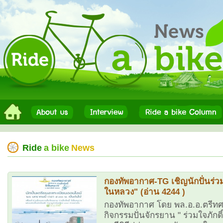
Ride
a bike
News
กองทัพอากาศ-TG เชิญนักปั่นร่วมก
ในหลวง" (อ่าน 4244 )
กองทัพอากาศ โดย พล.อ.อ.ตรีทศ
กิจกรรมปั่นจักรยาน " ร่วมใจภักดิ