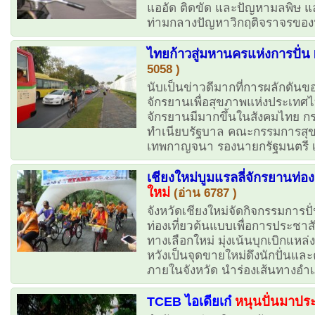
แออัด ติดขัด และปัญหามลพิษ แล
ท่ามกลางปัญหาวิกฤติจราจรของห
ไทยก้าวสู่มหานครแห่งการปั่
5058 )
นับเป็นข่าวดีมากที่การผลักดัน
จักรยานเพื่อสุขภาพแห่งประเทศไ
จักรยานมีมากขึ้นในสังคมไทย กระทั่
ทำเนียบรัฐบาล คณะกรรมการสุข
เทพกาญจนา รองนายกรัฐมนตรี เ
เชียงใหม่บูมแรลลี่จักรยานท่อ
ใหม่
(อ่าน 6787 )
จังหวัดเชียงใหม่จัดกิจกรรมการปั่
ท่องเที่ยวต้นแบบเพื่อการประชาสั
ทางเลือกใหม่ มุ่งเน้นบุกเบิกแหล่
หวังเป็นจุดขายใหม่ดึงนักปั่นและ
ภายในจังหวัด นำร่องเส้นทางอำ
TCEB ไอเดียเก๋
หนุนปั่นมาปร