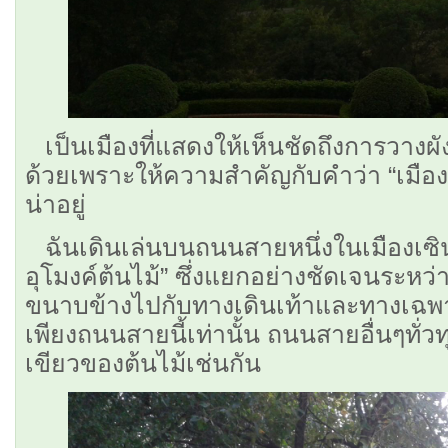
เป็นเมืองที่แสดงให้เห็นชัดถึงการวางผั
ด้วยเพราะให้ความสำคัญกับคำว่า “เมือง” 
น่าอยู่
ฉันเดินเล่นบนถนนสายหนึ่งในเมืองเซินเจ
อุโมงค์ต้นไม้” ซึ่งแยกอย่างชัดเจนระห
ขนาบข้างไปกับทางเดินเท้าและทางเฉพาะจ
เพียงถนนสายนี้เท่านั้น ถนนสายอื่นๆทั่วท
เขียวของต้นไม้เช่นกัน