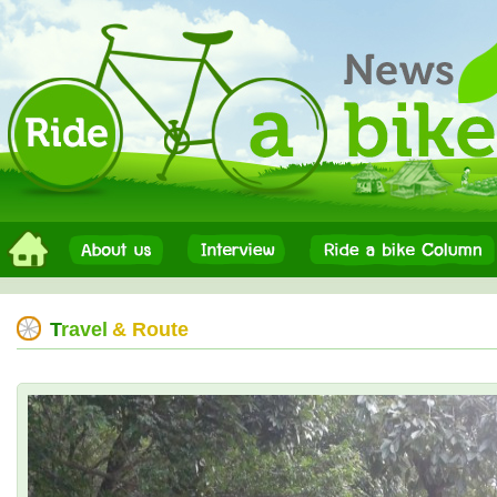
T
ravel
& Route